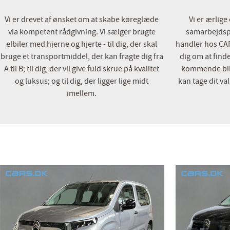
Vi er drevet af ønsket om at skabe køreglæde
Vi er ærlige
via kompetent rådgivning. Vi sælger brugte
samarbejdsp
elbiler med hjerne og hjerte - til dig, der skal
handler hos CA
bruge et transportmiddel, der kan fragte dig fra
dig om at find
A til B; til dig, der vil give fuld skrue på kvalitet
kommende bil. 
og luksus; og til dig, der ligger lige midt
kan tage dit val
imellem.