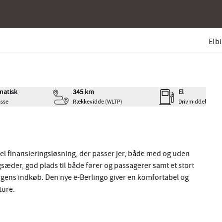
Elbi
+18
atisk
345 km
El
sse
Rækkevidde (WLTP)
Drivmiddel
ibel finansieringsløsning, der passer jer, både med og uden
sæder, god plads til både fører og passagerer samt et stort
ens indkøb. Den nye ë-Berlingo giver en komfortabel og
ture.