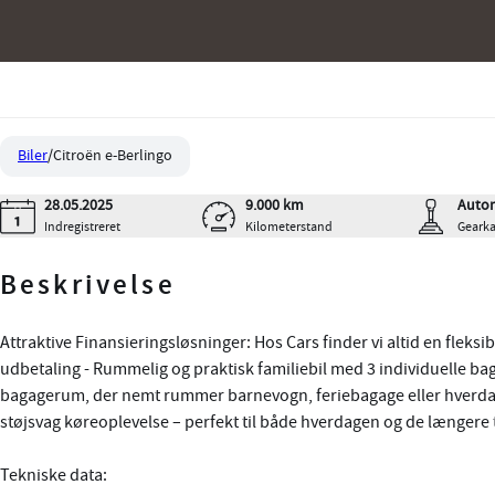
Biler
Citroën e-Berlingo
28.05.2025
9.000 km
Autom
Indregistreret
Kilometerstand
Gearka
Beskrivelse
Attraktive Finansieringsløsninger: Hos Cars finder vi altid en fleks
udbetaling - Rummelig og praktisk familiebil med 3 individuelle bag
Citroën e-Berlingo
199.800 kr.
bagagerum, der nemt rummer barnevogn, feriebagage eller hverdag
EL Impress 136HK Aut.
KONTANT
støjsvag køreoplevelse – perfekt til både hverdagen og de længere 
Tekniske data: