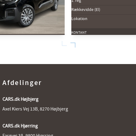
1. reg
Rækkevidde (El)
Lokation
KONTANT
ën e-Berlingo
t.
500 km
3/2025
345 km
Afdelinger
Højbjerg
209.800
KR.
CARS.dk Højbjerg
Axel Kiers Vej 13B, 8270 Højbjerg
CARS.dk Hjørring
Farøvej 3A, 9800 Hjørring