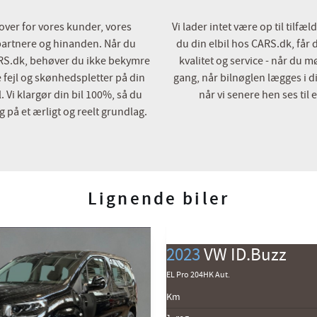
 over for vores kunder, vores
Vi lader intet være op til tilfæ
artnere og hinanden. Når du
du din elbil hos CARS.dk, får
RS.dk, behøver du ikke bekymre
kvalitet og service - når du m
e fejl og skønhedspletter på din
gang, når bilnøglen lægges i 
Vi klargør din bil 100%, så du
når vi senere hen ses til e
g på et ærligt og reelt grundlag.
Lignende biler
2023
VW ID.Buzz
EL Pro 204HK Aut.
Km