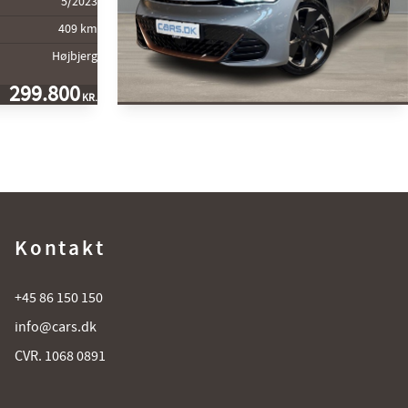
5/2023
409 km
Højbjerg
299.800
KR.
2024
Cupra Born
EL High 204HK 5d Aut.
Km
23.500 km
1. reg
3/2024
Rækkevidde (El)
421 km
Kontakt
Lokation
Hjørring
209.800
KONTANT
KR.
+45 86 150 150
info@cars.dk
CVR. 1068 0891