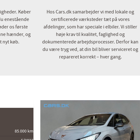
ldigheder. Køber
Hos Cars.dk samarbejder vi med lokale og
 du enestående
certificerede værksteder tæt på vores
øder os første
afdelinger, som har speciale i elbiler. Vi stiller
dine hænder, og
høje krav til kvalitet, faglighed og
t nyt køb.
dokumenterede arbejdsprocesser. Derfor kan
du være tryg ved, at din bil bliver serviceret og
repareret korrekt – hver gang.
85.000 km