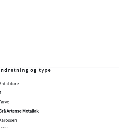
Indretning og type
Antal døre
5
Farve
Grå Artense Metallak
Karosseri