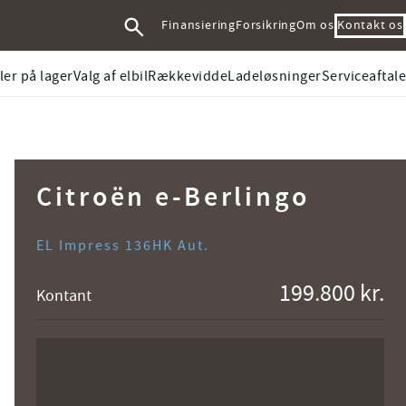
Kontakt os
Finansiering
Forsikring
Om os
ler på lager
Valg af elbil
Rækkevidde
Ladeløsninger
Serviceaftale
Citroën e-Berlingo
EL Impress 136HK Aut.
199.800 kr.
Kontant
Book prøvetur
Ring mig op