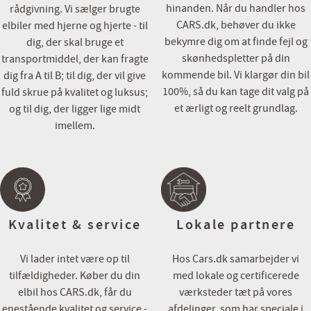
Cars.dk
hinanden. Når du handler hos
rådgivning. Vi sælger brugte
- En del af Via Biler gruppen
CARS.dk, behøver du ikke
elbiler med hjerne og hjerte - til
bekymre dig om at finde fejl og
dig, der skal bruge et
skønhedspletter på din
transportmiddel, der kan fragte
kommende bil. Vi klargør din bil
dig fra A til B; til dig, der vil give
100%, så du kan tage dit valg på
fuld skrue på kvalitet og luksus;
et ærligt og reelt grundlag.
og til dig, der ligger lige midt
imellem.
Kvalitet & service
Lokale partnere
Vi lader intet være op til
Hos Cars.dk samarbejder vi
tilfældigheder. Køber du din
med lokale og certificerede
elbil hos CARS.dk, får du
værksteder tæt på vores
enestående kvalitet og service -
afdelinger, som har speciale i