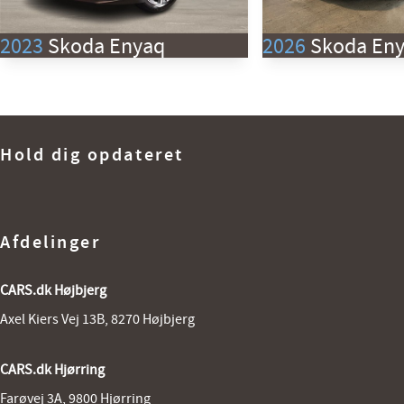
2023
Skoda Enyaq
2026
Skoda En
80 iV 204HK 5d Aut.
85 EL Selection 286HK 5d Aut.
Km
65.000 km
Km
1. reg
3/2023
1. reg
Hold dig opdateret
Rækkevidde (El)
534 km
Rækkevidde (El)
Lokation
Hjørring
Lokation
269.800
KONTANT
KR.
KONTANT
Afdelinger
CARS.dk Højbjerg
Axel Kiers Vej 13B, 8270 Højbjerg
CARS.dk Hjørring
Farøvej 3A, 9800 Hjørring