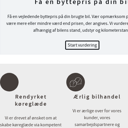
Få en byttepris på din bi
Hos Cars har du altid mulighed for:
💳 Attraktive finansieringsmuligheder både med og uden udbetali
Få en vejledende byttepris på din brugte bil. Vær opmærksom på
💼 Skarpe forsikringstilbud
være mere eller mindre værd end prisen, der angives. Vi vurdere
🔄 Vi byder på alle biler – Uanset alder, kilometer og mærke
afhængig af bilens stand, udstyr og kilometerstan
☕ Vi har altid kaffe på kanden og tid til en uforpligtende snak
Start vurdering
Kontakt eller besøg os her:
📞 86 150 150
💻 www.cars.dk
📧 9800@cars.dk
📍 Farøvej 3A, 9800 Hjørring
Du er altid meget velkommen i vores flotte showroom, men vi anbe
tid til besigtigelse/prøvetur, på denne måde er vi forberedt og sikre
Rendyrket
Ærlig bilhandel
rette indtryk af bilen.
køreglæde
Vi er ærlige over for vores
Bilen er importeret, udstyr kan derfor variere i forhold til danske v
kunder, vores
Vi er drevet af ønsket om at
samarbejdspartnere og
skabe køreglæde via kompetent