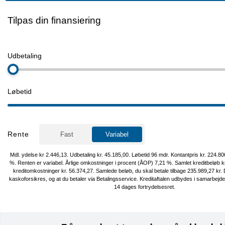
Skoda Alufælge, Automatisk op-/nedblænding, Tonede ruder, Arm
Bagagerumsdækken, Højdejusterbart førersæde, Justerbart rat, K
Splitbagsæde, Stofindtræk og dellæder kabine, ABS, Airbag, Antisp
Dæktrykssensor, ESP, Isofix, Lyssensor, Selealarm, Selestrammer, S
ryger!, Service OK!
Hos Cars.dk kan du som kunde forvente kyndig rådgivning i øjenhø
Vi har et af Danmarks største udvalg af brugte elbiler til nogle af 
attraktive priser. Som kunde i Cars er du i trygge hænder, vi vejleder 
bil og tilbehør, til valg af lade løsning, forsikring og finansiering, og
markeds bedste vilkår.
⭐️ Mulighed for levering i hele DK ⭐️
Salgsafdelingens åbningstider:
Mandag – Fredag kl. 09.00-17.30
Lørdag og søndag kl. 11.00-16.00