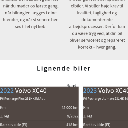
når du møder os første gang,
elbiler. Vi stiller høje krav til
når bilnøglen lægges i dine
kvalitet, faglighed og
hænder, og når vi senere hen
dokumenterede
ses til et nyt køb.
arbejdsprocesser. Derfor kan
du være tryg ved, at din bil
bliver serviceret og repareret
korrekt – hver gang.
Lignende biler
Nyhed
2022
Volvo XC40
2023
Volvo XC4
P6 Recharge Plus 231HK 5d Aut.
P6 Recharge Ultimate 231HK 5d
Km
45.000 km
Km
1. reg
9/2022
1. reg
Rækkevidde (El)
418 km
Rækkevidde (El)