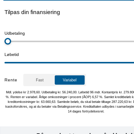
✅ 360° kamera
✅ Parkeringssensorer
✅ Volvos karakteristiske “Thors Hammer” LED-forlygter
✅ LED-baglygter
✅ Nøglefri adgang og start
✅ 19” originale alufælge med helårsdæk
✅ Fjord Blue Metallic
En stærk, sikker og luksuriøs elbil med god plads, høj komfort og
præstationer.
Hos Cars.dk kan du som kunde forvente kyndig rådgivning i øjenhø
Vi har et af Danmarks største udvalg af brugte elbiler til nogle af 
attraktive priser. Som kunde i Cars er du i trygge hænder, vi vejleder 
bil og tilbehør, til valg af lade løsning, forsikring og finansiering, og
markeds bedste vilkår.
⭐️ Mulighed for levering i hele DK ⭐️