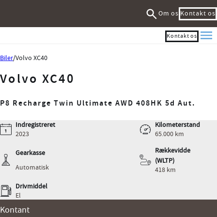
Om os
Kontakt os
Kontakt os
Me
Biler
Volvo XC40
Volvo XC40
P8 Recharge Twin Ultimate AWD 408HK 5d Aut.
Indregistreret
Kilometerstand
2023
65.000 km
Rækkevidde
Gearkasse
(WLTP)
Automatisk
418 km
Drivmiddel
El
Kontant