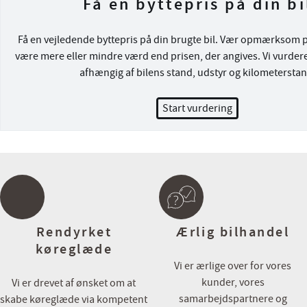
Få en byttepris på din bi
Salgsafdelingens åbningstider:
Få en vejledende byttepris på din brugte bil. Vær opmærksom på
Mandag – Fredag kl. 09.00-17.30
være mere eller mindre værd end prisen, der angives. Vi vurdere
Lørdag og søndag kl. 11.00-16.00
afhængig af bilens stand, udstyr og kilometerstan
Hos Cars har du altid mulighed for:
Start vurdering
💳 Attraktive finansieringsmuligheder både med og uden udbetali
💼 Skarpe forsikringstilbud
🔄 Vi byder på alle biler – Uanset alder, kilometer og mærke
☕ Vi har altid kaffe på kanden og tid til en uforpligtende snak
Kontakt eller besøg os her:
📞 86 150 150
💻 www.cars.dk
Rendyrket
Ærlig bilhandel
📧 9800@cars.dk
køreglæde
📍 Farøvej 3A, 9800 Hjørring
Vi er ærlige over for vores
kunder, vores
Vi er drevet af ønsket om at
Du er altid meget velkommen i vores flotte showroom, men vi anbe
samarbejdspartnere og
skabe køreglæde via kompetent