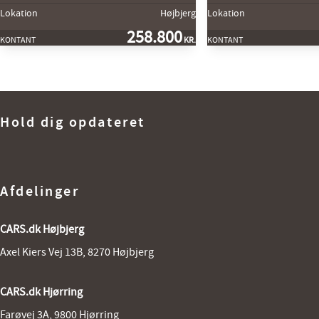
Lokation
Højbjerg
Lokation
258.800
KONTANT
KR.
KONTANT
Hold dig opdateret
Afdelinger
CARS.dk Højbjerg
Axel Kiers Vej 13B, 8270 Højbjerg
CARS.dk Hjørring
Farøvej 3A, 9800 Hjørring