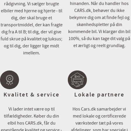
tid til besigtigelse/prøvetur, på denne måde er vi forberedt og sikre
hinanden. Når du handler hos
rådgivning. Vi sælger brugte
rette indtryk af bilen.
CARS.dk, behøver du ikke
elbiler med hjerne og hjerte - til
bekymre dig om at finde fejl og
dig, der skal bruge et
Bilen er importeret, udstyr kan derfor variere i forhold til danske v
skønhedspletter på din
transportmiddel, der kan fragte
kommende bil. Vi klargør din bil
dig fra A til B; til dig, der vil give
Cars.dk
100%, så du kan tage dit valg på
fuld skrue på kvalitet og luksus;
- En del af Via Biler gruppen
et ærligt og reelt grundlag.
og til dig, der ligger lige midt
imellem.
Kvalitet & service
Lokale partnere
Vi lader intet være op til
Hos Cars.dk samarbejder vi
tilfældigheder. Køber du din
med lokale og certificerede
elbil hos CARS.dk, får du
værksteder tæt på vores
enestående kvalitet og service -
afdelinger, som har speciale i