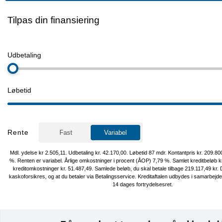
Pakker:
⭐ Designpakke
⭐ Interiørpakke Style Plus Black
⭐ Komfortpakke Plus
⭐ Assistentpakke Plus
Øvrigt udstyr:
Adaptiv fartpilot, dette giver dig en komfortabel og afslappende tur 
Display: Hold fokus på vejen med vigtig information lige i synsfeltet
LED Matrix forlygter & LED baglygter, 360 graders kamera samt Par
og bag, så Parkering bliver en leg med fuldt overblik over dine omgi
Rattet og Sæder foran: Kør med stil og komfort, selv på kølige dage
Assistentsystemer: Lane Assist, Træthedsassistent, Skiltegenkende
Nødbremsesystem, Digital instrumentering, som er brugervenligt &
kan tilpasses med alt vigtig information, 10” Touchskræm med ind
Apple Carplay & Android Auto, 19" Originale VW Alufælge, Automat
op-/nedblænding, Tonede ruder, Tågelygter, Armlæn, Bagagerum
Højdejusterbart førersæde, Højdejusterbart passagersæde, Justerb