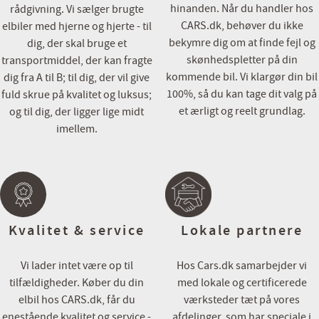
💳 Attraktive finansieringsmuligheder både med og uden udbetali
hinanden. Når du handler hos
rådgivning. Vi sælger brugte
💼 Skarpe forsikringstilbud
CARS.dk, behøver du ikke
elbiler med hjerne og hjerte - til
🔄 Vi byder på alle biler – Uanset alder, kilometer og mærke
bekymre dig om at finde fejl og
dig, der skal bruge et
☕ Vi har altid kaffe på kanden og tid til en uforpligtende snak
skønhedspletter på din
transportmiddel, der kan fragte
kommende bil. Vi klargør din bil
dig fra A til B; til dig, der vil give
Kontakt eller besøg os her:
100%, så du kan tage dit valg på
fuld skrue på kvalitet og luksus;
📞 86 150 150
et ærligt og reelt grundlag.
og til dig, der ligger lige midt
💻 www.cars.dk
imellem.
📧 info@cars.dk
📍 Axel Kiers Vej 13, 8270 Højbjerg
Du er altid meget velkommen i vores flotte showroom, men vi anbe
tid til besigtigelse/prøvetur, på denne måde er vi forberedt og sikre
rette indtryk af bilen.
Kvalitet & service
Lokale partnere
Bilen er importeret, udstyr kan derfor variere i forhold til danske v
Vi lader intet være op til
Hos Cars.dk samarbejder vi
tilfældigheder. Køber du din
med lokale og certificerede
Cars.dk
elbil hos CARS.dk, får du
værksteder tæt på vores
- En del af Via Biler gruppen
enestående kvalitet og service -
afdelinger, som har speciale i