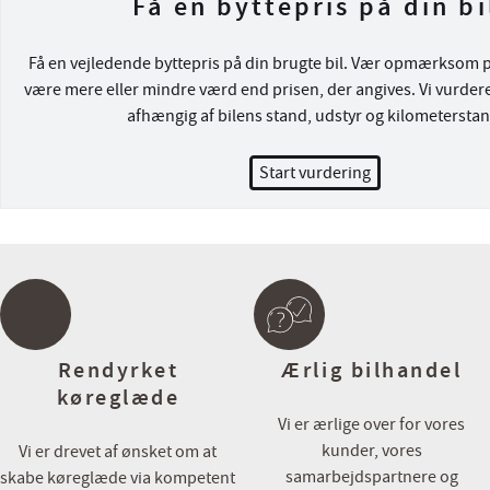
Få en byttepris på din bi
Kopholder, Splitbagsæde, Stofindtræk og dellæder kabine, ABS, Ai
Dæktrykssensor, ESP, Isofix, Lyssensor, Selealarm, Selestrammer, S
Få en vejledende byttepris på din brugte bil. Vær opmærksom på
ryger!, Service OK!
være mere eller mindre værd end prisen, der angives. Vi vurdere
afhængig af bilens stand, udstyr og kilometerstan
Hos Cars.dk kan du som kunde forvente kyndig rådgivning i øjenhø
Start vurdering
Vi har et af Danmarks største udvalg af brugte elbiler til nogle af 
attraktive priser. Som kunde i Cars er du i trygge hænder, vi vejleder 
bil og tilbehør, til valg af lade løsning, forsikring og finansiering, og
markeds bedste vilkår.
⭐️ Mulighed for levering i hele DK ⭐️
Salgsafdelingens åbningstider:
Rendyrket
Ærlig bilhandel
Mandag – Fredag kl. 09.00-17.30
køreglæde
Lørdag og søndag kl. 11.00-16.00
Vi er ærlige over for vores
kunder, vores
Vi er drevet af ønsket om at
Hos Cars har du altid mulighed for:
samarbejdspartnere og
skabe køreglæde via kompetent