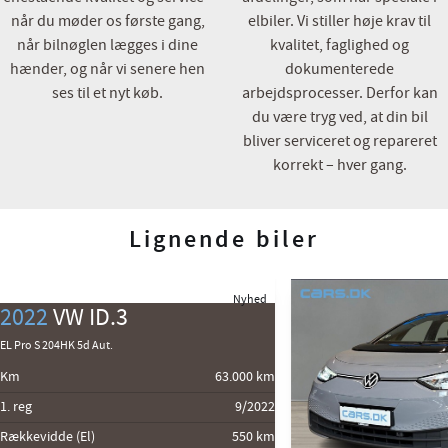
når du møder os første gang,
elbiler. Vi stiller høje krav til
når bilnøglen lægges i dine
kvalitet, faglighed og
hænder, og når vi senere hen
dokumenterede
ses til et nyt køb.
arbejdsprocesser. Derfor kan
du være tryg ved, at din bil
bliver serviceret og repareret
korrekt – hver gang.
Lignende biler
Nyhed
2022
VW ID.3
EL Pro S 204HK 5d Aut.
Km
63.000 km
1. reg
9/2022
Rækkevidde (El)
550 km