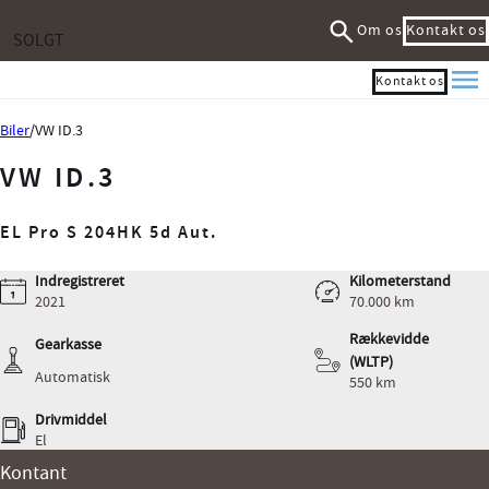
Om os
Kontakt os
SOLGT
Kontakt os
Me
Biler
VW ID.3
VW ID.3
EL Pro S 204HK 5d Aut.
Indregistreret
Kilometerstand
2021
70.000 km
Rækkevidde
Gearkasse
(WLTP)
Automatisk
550 km
Drivmiddel
El
Kontant