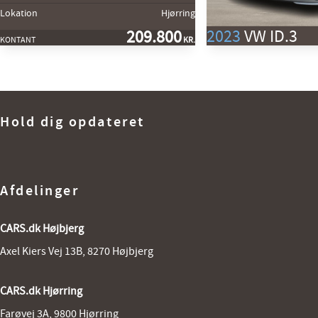
Lokation
Hjørring
2023
VW ID.3
209.800
KONTANT
KR.
EL Pro 145HK 5d Aut.
Km
1. reg
Hold dig opdateret
Rækkevidde (El)
Lokation
KONTANT
Afdelinger
CARS.dk Højbjerg
Axel Kiers Vej 13B, 8270 Højbjerg
CARS.dk Hjørring
Farøvej 3A, 9800 Hjørring