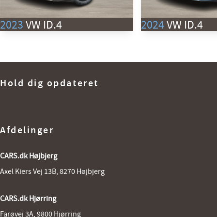
2023
VW ID.4
2024
VW ID.4
EL Pro Performance 204HK 5d Aut.
EL Pro Performance 204HK 5d 
Km
68.000 km
Km
1. reg
3/2023
1. reg
Hold dig opdateret
Rækkevidde (El)
517 km
Rækkevidde (El)
Lokation
Hjørring
Lokation
269.800
KONTANT
KR.
KONTANT
Afdelinger
CARS.dk Højbjerg
Axel Kiers Vej 13B, 8270 Højbjerg
CARS.dk Hjørring
Farøvej 3A, 9800 Hjørring