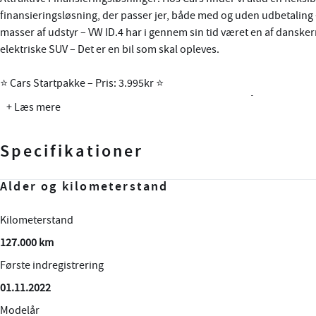
finansieringsløsning, der passer jer, både med og uden udbetaling
masser af udstyr – VW ID.4 har i gennem sin tid været en af dansker
elektriske SUV – Det er en bil som skal opleves.
⭐️ Cars Startpakke – Pris: 3.995kr ⭐️
⭐️ Indeholder: 12md Fragus, Type 2 ladekabel, Syn, Måtter & SOH Te
+ Læs mere
Tekniske oplysninger:
Specifikationer
Batterikapacitet: 77 kWh - 174 HK
Rækkevidde: 514 km v. blandet kørsel (WLTP)
Ladeeffekt: 11 kW AC / 135 kw DC
Alder og kilometerstand
Motor og ydelse
Elektriske egenskaber
Rummelighed og mål
Økonomi
Ladetid: AC 7t 30 min (0-100%) / DC 35 min (10-80%)
Grøn ejerafgift: 460 kr. halvårligt
Kilometerstand
0-100 km/t
Batteristørrelse
Køreklar vægt
Brændstofforbrug (NEDC)
Påhængsvægt: 1.000Kg - Svingbart Træk – Skal Eftermonteres
127.000 km
10,40 sek.
82,00 kWh
2068 kg
50,41 km/l
Første indregistrering
Tophastighed
Rækkevidde (WLTP)
Totalvægt
Grøn ejerafgift (årlig)
Highlights:
🔋 Adaptiv Fartpilot m. Stop & Go
01.11.2022
160 km/t
531,00 km
2660 kg
920
🔋 Interiørpakke Style Grey
Modelår
Maksimal effekt
CO2 Udledning
Antal sæder
Leveringsomkostninger (inkl.)