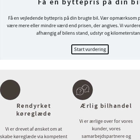
Få en byttepris på din bi
⭐️ Mulighed for levering i hele DK ⭐️
Få en vejledende byttepris på din brugte bil. Vær opmærksom på
være mere eller mindre værd end prisen, der angives. Vi vurdere
Salgsafdelingens åbningstider:
afhængig af bilens stand, udstyr og kilometerstan
Mandag – Fredag kl. 09.00-17.30
Lørdag og søndag kl. 11.00-16.00
Start vurdering
Hos Cars har du altid mulighed for:
💳 Attraktive finansieringsmuligheder både med og uden udbetali
💼 Skarpe forsikringstilbud
🔄 Vi byder på alle biler – Uanset alder, kilometer og mærke
☕ Vi har altid kaffe på kanden og tid til en uforpligtende snak
Kontakt eller besøg os her:
Rendyrket
Ærlig bilhandel
📞 86 150 150
køreglæde
💻 www.cars.dk
Vi er ærlige over for vores
📧 9800@cars.dk
kunder, vores
Vi er drevet af ønsket om at
📍 Farøvej 3A, 9800 Hjørring
samarbejdspartnere og
skabe køreglæde via kompetent