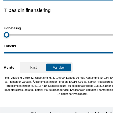
Fantastisk lys med LED forlygter & LED baglygter, Parkeringshjælp
Parkeringssensorer for og bag, så Parkering bliver en leg med fuldt
omgivelser, App forvarmning af bil: Farvel til is og dug, altid klar til
Rattet og Sæder foran: Kør med stil og komfort, selv på kølige dage
Assistentsystemer: Lane Assist, Træthedsassistent, Skiltegenkende
Nødbremsesystem, Digital instrumentering, som er brugervenligt &
kan tilpasses med alt vigtig information, 10” Touchskræm med ind
Apple Carplay & Android Auto, Originale VW Alufælge, Automatisk
Tonede ruder, Tågelygter, Armlæn, Bagagerumsdækken, Højdejust
Højdejusterbart passagersæde, Justerbart rat, Kopholder, Splitb
og dellæder kabine, ABS, Airbag, Antispin, Dæktrykssensor, ESP, Iso
Selealarm, Selestrammer, Startspærre, Ikke ryger!, Service OK!
Hos Cars.dk kan du som kunde forvente kyndig rådgivning i øjenhø
Vi har et af Danmarks største udvalg af brugte elbiler til nogle af 
attraktive priser. Som kunde i Cars er du i trygge hænder, vi vejleder 
bil og tilbehør, til valg af lade løsning, forsikring og finansiering, og
markeds bedste vilkår.