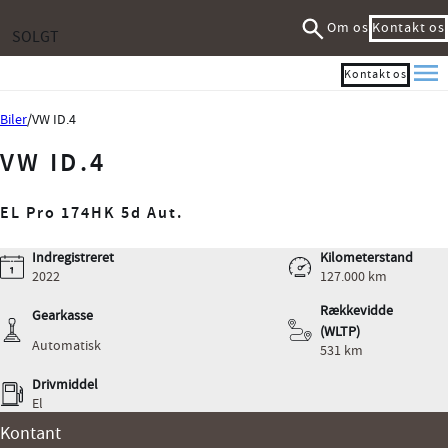
Om os
Kontakt os
SOLGT
Kontakt os
Me
Biler
VW ID.4
VW ID.4
EL Pro 174HK 5d Aut.
Indregistreret
Kilometerstand
2022
127.000 km
Rækkevidde
Gearkasse
(WLTP)
Automatisk
531 km
Drivmiddel
El
Kontant