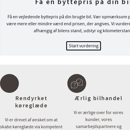
Få en byttepris på din bi
Salgsafdelingens åbningstider:
Mandag – Fredag kl. 09.00-17.30
Få en vejledende byttepris på din brugte bil. Vær opmærksom på
Lørdag og søndag kl. 11.00-16.00
være mere eller mindre værd end prisen, der angives. Vi vurdere
afhængig af bilens stand, udstyr og kilometerstan
Hos Cars har du altid mulighed for:
💳 Attraktive finansieringsmuligheder både med og uden udbetali
Start vurdering
💼 Skarpe forsikringstilbud
🔄 Vi byder på alle biler – Uanset alder, kilometer og mærke
☕ Vi har altid kaffe på kanden og tid til en uforpligtende snak
Kontakt eller besøg os her:
📞 86 150 150
💻 www.cars.dk
📧 9800@cars.dk
Rendyrket
Ærlig bilhandel
📍 Farøvej 3A, 9800 Hjørring
køreglæde
Vi er ærlige over for vores
Du er altid meget velkommen i vores flotte showroom, men vi anbe
kunder, vores
Vi er drevet af ønsket om at
tid til besigtigelse/prøvetur, på denne måde er vi forberedt og sikre
samarbejdspartnere og
skabe køreglæde via kompetent