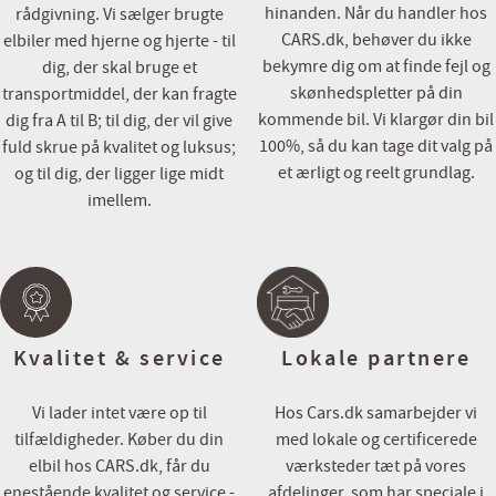
rette indtryk af bilen.
hinanden. Når du handler hos
rådgivning. Vi sælger brugte
CARS.dk, behøver du ikke
elbiler med hjerne og hjerte - til
Bilen er importeret, udstyr kan derfor variere i forhold til danske v
bekymre dig om at finde fejl og
dig, der skal bruge et
skønhedspletter på din
transportmiddel, der kan fragte
Cars.dk
kommende bil. Vi klargør din bil
dig fra A til B; til dig, der vil give
- En del af Via Biler gruppen
100%, så du kan tage dit valg på
fuld skrue på kvalitet og luksus;
et ærligt og reelt grundlag.
og til dig, der ligger lige midt
imellem.
Kvalitet & service
Lokale partnere
Vi lader intet være op til
Hos Cars.dk samarbejder vi
tilfældigheder. Køber du din
med lokale og certificerede
elbil hos CARS.dk, får du
værksteder tæt på vores
enestående kvalitet og service -
afdelinger, som har speciale i