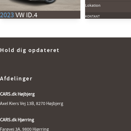
Lokation
2023
VW ID.4
KONTANT
EL Pro Performance 204HK 5d Aut.
Km
68.000 km
1. reg
3/2023
Hold dig opdateret
Rækkevidde (El)
517 km
Lokation
Hjørring
269.800
KONTANT
KR.
Afdelinger
CARS.dk Højbjerg
Axel Kiers Vej 13B, 8270 Højbjerg
CARS.dk Hjørring
Farøvej 3A, 9800 Hjørring