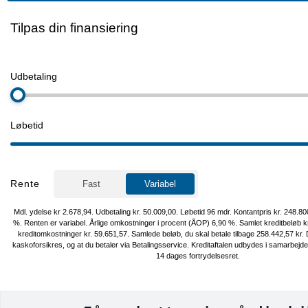
Rattet og Sæder foran: Kør med stil og komfort, selv på kølige dage
Assistentsystemer: Lane Assist, Træthedsassistent, Skiltegenkende
Nødbremsesystem, Digital instrumentering, som er brugervenligt &
kan tilpasses med alt vigtig information, 10” Touchskræm med ind
Apple Carplay & Android Auto, Automatisk op-/nedblænding, Tone
Tågelygter, Armlæn, Bagagerumsdækken, Højdejusterbart førersæ
Højdejusterbart passagersæde, Justerbart rat, Kopholder, Splitb
kabine, ABS, Airbag, Antispin, Dæktrykssensor, ESP, Isofix, Lyssens
Selestrammer, Startspærre, Ikke ryger!, Service OK!
Hos Cars.dk kan du som kunde forvente kyndig rådgivning i øjenhø
Vi har et af Danmarks største udvalg af brugte elbiler til nogle af 
attraktive priser. Som kunde i Cars er du i trygge hænder, vi vejleder 
bil og tilbehør, til valg af lade løsning, forsikring og finansiering, og
markeds bedste vilkår.
⭐️ Mulighed for levering i hele DK ⭐️