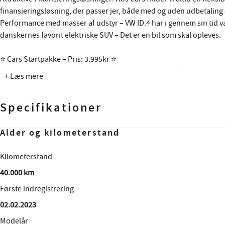
finansieringsløsning, der passer jer, både med og uden udbetaling 
Performance med masser af udstyr – VW ID.4 har i gennem sin tid v
danskernes favorit elektriske SUV – Det er en bil som skal opleves.
⭐️ Cars Startpakke – Pris: 3.995kr ⭐️
⭐️ Indeholder: 12md Fragus, Type 2 ladekabel, Syn, Måtter & SOH Te
+ Læs mere
Tekniske oplysninger:
Specifikationer
Batterikapacitet: 77 kWh - 204 HK
Rækkevidde: 514 km v. blandet kørsel (WLTP)
Ladeeffekt: 11 kW AC / 135 kw DC
Alder og kilometerstand
Motor og ydelse
Elektriske egenskaber
Rummelighed og mål
Økonomi
Ladetid: AC 7t 30 min (0-100%) / DC 35 min (10-80%)
Grøn ejerafgift: 460 kr. halvårligt
Kilometerstand
0-100 km/t
Batteristørrelse
Køreklar vægt
Brændstofforbrug (NEDC)
Påhængsvægt: 1.000Kg - Svingbart Træk - Skal Eftermonteres
40.000 km
8,50 sek.
77,00 kWh
2124 kg
52,44 km/l
Første indregistrering
Tophastighed
Rækkevidde (WLTP)
Totalvægt
Grøn ejerafgift (årlig)
Highlights:
🔋 Adaptiv Fartpilot m. Stop & Go
02.02.2023
160 km/t
517,00 km
2660 kg
920
🔋 Travel Assist
Modelår
Maksimal effekt
CO2 Udledning
Antal sæder
Leveringsomkostninger (inkl.)