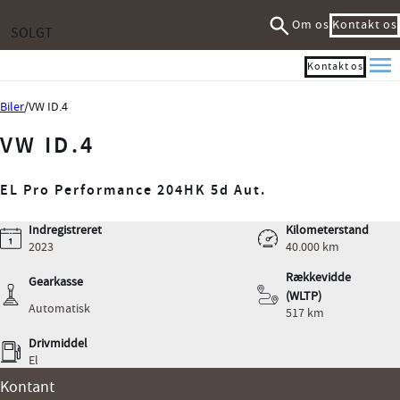
Om os
Kontakt os
SOLGT
Kontakt os
Me
Biler
VW ID.4
VW ID.4
EL Pro Performance 204HK 5d Aut.
Indregistreret
Kilometerstand
2023
40.000 km
Rækkevidde
Gearkasse
(WLTP)
Automatisk
517 km
Drivmiddel
El
Kontant