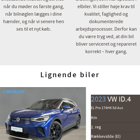
når du møder os første gang,
elbiler. Vi stiller høje krav til
når bilnøglen lægges i dine
kvalitet, faglighed og
hænder, og når vi senere hen
dokumenterede
ses til et nyt køb.
arbejdsprocesser. Derfor kan
du være tryg ved, at din bil
bliver serviceret og repareret
korrekt – hver gang.
Lignende biler
2023
VW ID.4
EL Pro 174HK 5d Aut.
Km
1. reg
Rækkevidde (El)