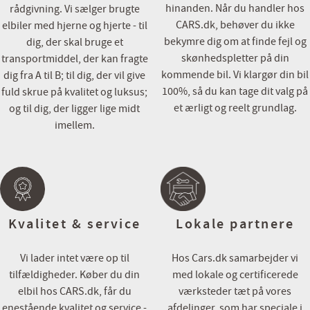
Kontakt eller besøg os her:
hinanden. Når du handler hos
rådgivning. Vi sælger brugte
📞 86 150 150
CARS.dk, behøver du ikke
elbiler med hjerne og hjerte - til
💻 www.cars.dk
bekymre dig om at finde fejl og
dig, der skal bruge et
📧 info@cars.dk
skønhedspletter på din
transportmiddel, der kan fragte
📍 Axel Kiers Vej 13, 8270 Højbjerg
kommende bil. Vi klargør din bil
dig fra A til B; til dig, der vil give
100%, så du kan tage dit valg på
fuld skrue på kvalitet og luksus;
Du er altid meget velkommen i vores flotte showroom, men vi anbe
et ærligt og reelt grundlag.
og til dig, der ligger lige midt
tid til besigtigelse/prøvetur, på denne måde er vi forberedt og sikre
imellem.
rette indtryk af bilen.
Bilen er importeret, udstyr kan derfor variere i forhold til danske v
Cars.dk
- En del af Via Biler gruppen
Kvalitet & service
Lokale partnere
Vi lader intet være op til
Hos Cars.dk samarbejder vi
tilfældigheder. Køber du din
med lokale og certificerede
elbil hos CARS.dk, får du
værksteder tæt på vores
enestående kvalitet og service -
afdelinger, som har speciale i