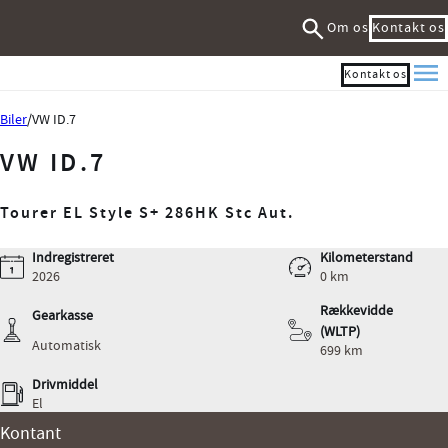
Om os
Kontakt os
Kontakt os
Me
Biler
VW ID.7
VW ID.7
Tourer EL Style S+ 286HK Stc Aut.
Indregistreret
Kilometerstand
2026
0 km
Rækkevidde
Gearkasse
(WLTP)
Automatisk
699 km
Drivmiddel
El
Kontant