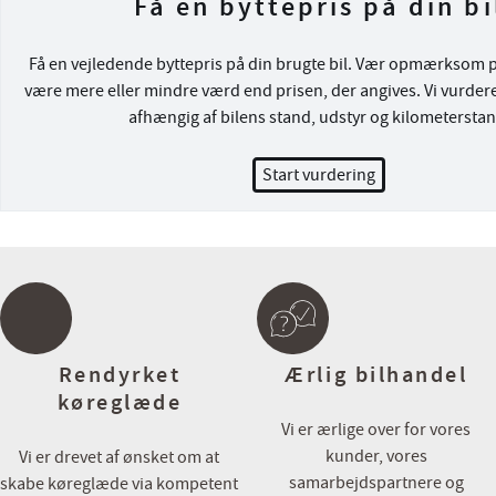
Få en byttepris på din bi
Vi har et af Danmarks største udvalg af brugte elbiler til nogle af 
Få en vejledende byttepris på din brugte bil. Vær opmærksom på
attraktive priser. Som kunde i Cars er du i trygge hænder, vi vejleder 
være mere eller mindre værd end prisen, der angives. Vi vurdere
bil og tilbehør, til valg af lade løsning, forsikring og finansiering, og
afhængig af bilens stand, udstyr og kilometerstan
markeds bedste vilkår.
Start vurdering
⭐️ Mulighed for levering i hele DK ⭐️
Salgsafdelingens åbningstider:
Mandag – Fredag kl. 09.00-17.30
Lørdag og søndag kl. 11.00-16.00
Hos Cars har du altid mulighed for:
💳 Attraktive finansieringsmuligheder både med og uden udbetali
Rendyrket
Ærlig bilhandel
💼 Skarpe forsikringstilbud
køreglæde
🔄 Vi byder på alle biler – Uanset alder, kilometer og mærke
Vi er ærlige over for vores
☕ Vi har altid kaffe på kanden og tid til en uforpligtende snak
kunder, vores
Vi er drevet af ønsket om at
samarbejdspartnere og
skabe køreglæde via kompetent