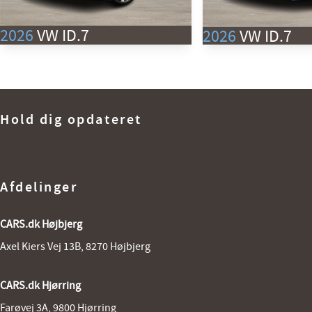
2026
VW ID.7
2026
VW ID.7
Tourer EL Style S 286HK Stc Aut.
Tourer EL Style S 286HK Stc Aut
Km
0 km
Km
1. reg
4/2026
1. reg
Hold dig opdateret
Rækkevidde (El)
680 km
Rækkevidde (El)
Lokation
Højbjerg
Lokation
448.800
KONTANT
KR.
KONTANT
Afdelinger
CARS.dk Højbjerg
Axel Kiers Vej 13B, 8270 Højbjerg
CARS.dk Hjørring
Farøvej 3A, 9800 Hjørring