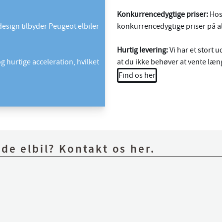
Konkurrencedygtige priser:
Hos 
esign tilbyder Peugeot elbiler
konkurrencedygtige priser på all
Hurtig levering:
Vi har et stort u
 hurtige acceleration, hvilket
at du ikke behøver at vente læng
Find os her
de elbil? Kontakt os her.