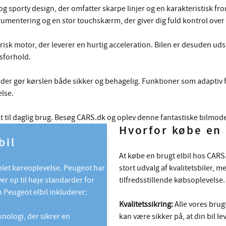
og sporty design, der omfatter skarpe linjer og en karakteristisk fr
rumentering og en stor touchskærm, der giver dig fuld kontrol over 
isk motor, der leverer en hurtig acceleration. Bilen er desuden uds
sforhold.
er gør kørslen både sikker og behagelig. Funktioner som adaptiv 
lse.
 til daglig brug. Besøg CARS.dk og oplev denne fantastiske bilmodel s
Hvorfor købe en 
bil
At købe en brugt elbil hos CARS
mplet køreoplevelse. Peugeot har
stort udvalg af kvalitetsbiler, 
ever op til høje standarder for
tilfredsstillende købsoplevelse.
 Peugeot elbil inkluderer:
Kvalitetssikring:
Alle vores brug
nologi, der sikrer en
kan være sikker på, at din bil le