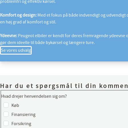
problemfri og effektiv kørsel.
Komfort og design:
Med et fokus på både indvendigt og udvendigt d
en høj grad af komfort og stil.
Ydeevne:
Peugeot elbiler er kendt for deres fremragende ydeevne og
gør dem ideelle til både bykørsel og længere ture.
Se vores udvalg
Har du et spørgsmål til din kommen
Hvad drejer henvendelsen sig om?
Køb
Finansiering
Forsikring