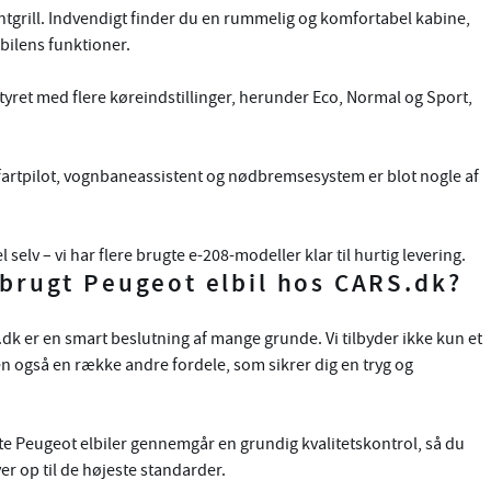
ontgrill. Indvendigt finder du en rummelig og komfortabel kabine,
bilens funktioner.
tyret med flere køreindstillinger, herunder Eco, Normal og Sport,
fartpilot, vognbaneassistent og nødbremsesystem er blot nogle af
elv – vi har flere brugte e-208-modeller klar til hurtig levering.
brugt Peugeot elbil hos CARS.dk?
.dk er en smart beslutning af mange grunde. Vi tilbyder ikke kun et
men også en række andre fordele, som sikrer dig en tryg og
te Peugeot elbiler gennemgår en grundig kvalitetskontrol, så du
ver op til de højeste standarder.