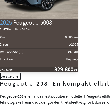
2025
Peugeot e-5008
EL GT Pack 210HK 5d Aut.
Km
9.000 km
1. reg
1/2025
Rækkevidde (El)
497 km
Lokation
Højbjerg
329.800
KONTANT
KR.
Se alle biler
Peugeot e-208: En kompakt elbil
Peugeot e-208 er en af de mest populære modeller i Peugeots elb
teknologiske fremskridt, der gør den til et ideelt valg for bykørsel 