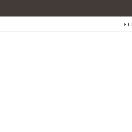
Elbi
mfort og ydeevne.