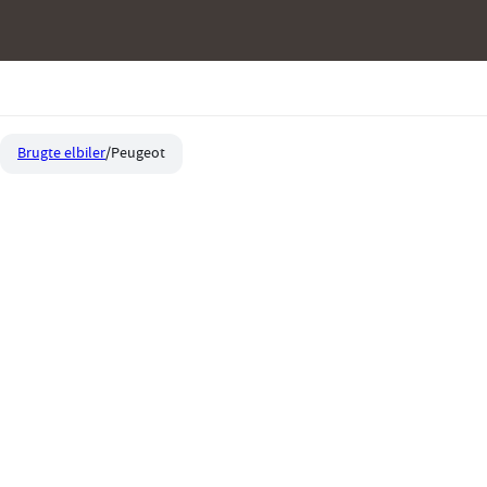
Brugte elbiler
Peugeot
Brugt Peugeot elbil
Peugeot kombinerer innovation, ko