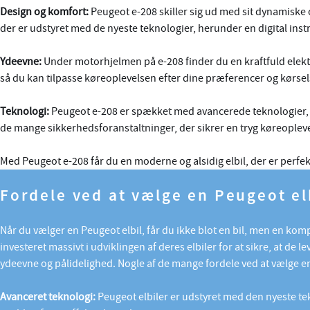
Design og komfort:
Peugeot e-208 skiller sig ud med sit dynamiske 
der er udstyret med de nyeste teknologier, herunder en digital inst
Ydeevne:
Under motorhjelmen på e-208 finder du en kraftfuld elektr
så du kan tilpasse køreoplevelsen efter dine præferencer og kørsel
Teknologi:
Peugeot e-208 er spækket med avancerede teknologier, d
de mange sikkerhedsforanstaltninger, der sikrer en tryg køreopleve
Med Peugeot e-208 får du en moderne og alsidig elbil, der er perfekt
Fordele ved at vælge en Peugeot el
Når du vælger en Peugeot elbil, får du ikke blot en bil, men en ko
investeret massivt i udviklingen af deres elbiler for at sikre, at de l
ydeevne og pålidelighed. Nogle af de mange fordele ved at vælge en
Avanceret teknologi:
Peugeot elbiler er udstyret med den nyeste tek