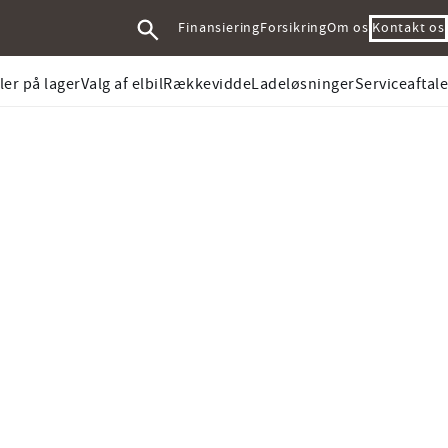
Kontakt os
Finansiering
Forsikring
Om os
ler på lager
Valg af elbil
Rækkevidde
Ladeløsninger
Serviceaftale